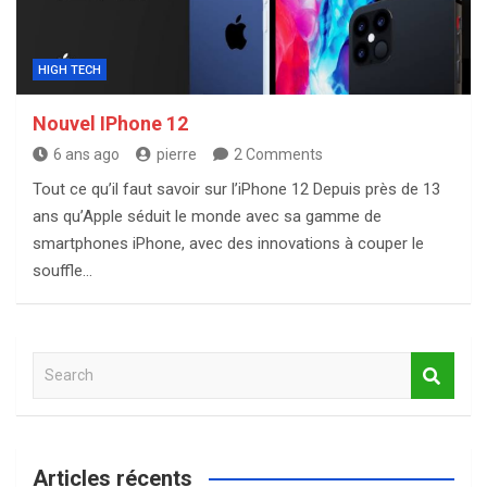
HIGH TECH
Nouvel IPhone 12
6 ans ago
pierre
2 Comments
Tout ce qu’il faut savoir sur l’iPhone 12 Depuis près de 13
ans qu’Apple séduit le monde avec sa gamme de
smartphones iPhone, avec des innovations à couper le
souffle…
S
e
a
r
c
Articles récents